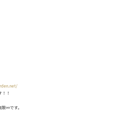
rden.net/
す！！
無限∞です。