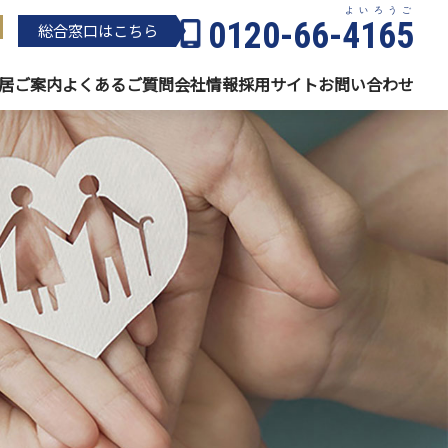
よいろうご
0120-66-
4165
総合窓⼝はこちら
居
ご案内
よくある
ご質問
会社情報
採用サイト
お問い
合わせ