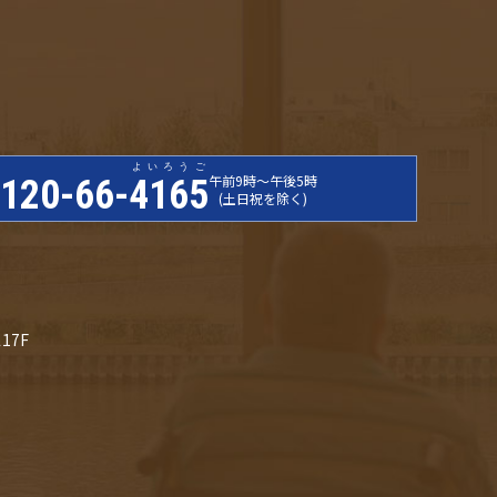
よいろうご
午前9時〜午後5時
120-66-
4165
(土日祝を除く)
17F