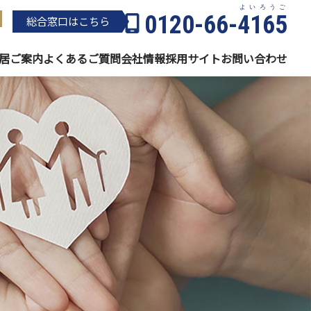
よいろうご
0120-66-
4165
総合窓⼝はこちら
居
ご案内
よくある
ご質問
会社情報
採用サイト
お問い
合わせ