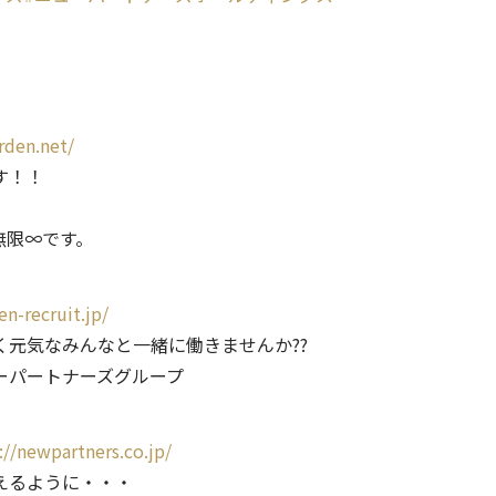
rden.net/
す！！
無限∞です。
n-recruit.jp/
元気なみんなと一緒に働きませんか??
ーパートナーズグループ
://newpartners.co.jp/
えるように・・・