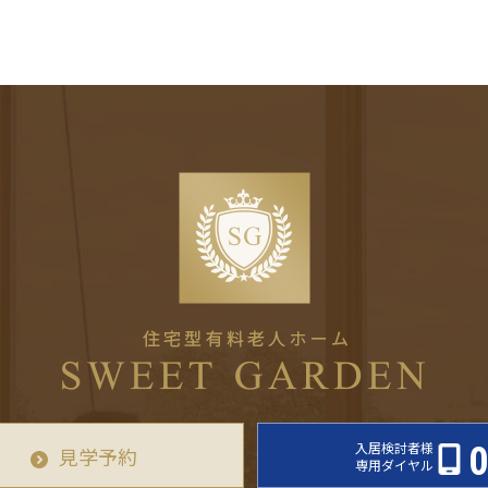
入居検討者様
0
見学予約
専用ダイヤル