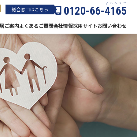
よいろうご
0120-66-
4165
総合窓⼝はこちら
居
ご案内
よくある
ご質問
会社情報
採用サイト
お問い
合わせ