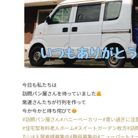
今日も私たちは
訪問パン屋さんを待っていました
常連さんたちが行列を作って
今か今かと待ち侘びて
#訪問パン屋さん
#ハニーベーカリー
#買い過ぎに注
#住宅型有料老人ホーム
#スイートガーデン枚方
#訪
たい
#入居者様募集中
#職員募集中
#ニューパートナ