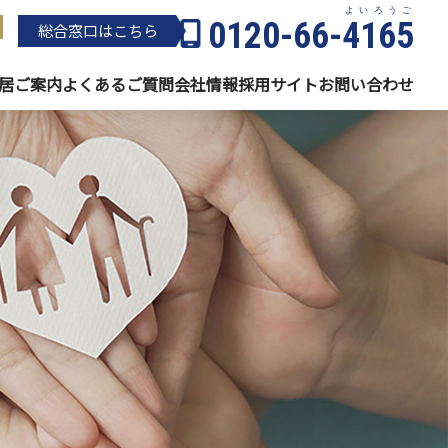
よいろうご
0120-66-
4165
総合窓⼝はこちら
居
ご案内
よくある
ご質問
会社情報
採用サイト
お問い
合わせ