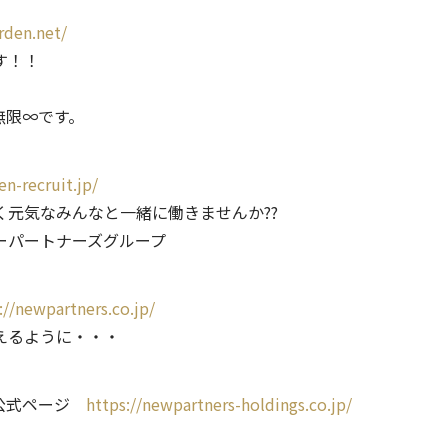
rden.net/
す！！
無限∞です。
n-recruit.jp/
元気なみんなと一緒に働きませんか??
ーパートナーズグループ
://newpartners.co.jp/
えるように・・・
の公式ページ
https://newpartners-holdings.co.jp/